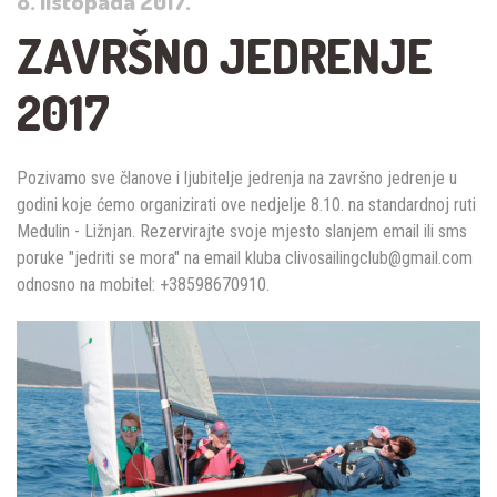
8. listopada 2017.
ZAVRŠNO JEDRENJE
2017
Pozivamo sve članove i ljubitelje jedrenja na završno jedrenje u
godini koje ćemo organizirati ove nedjelje 8.10. na standardnoj ruti
Medulin - Ližnjan. Rezervirajte svoje mjesto slanjem email ili sms
poruke "jedriti se mora" na email kluba clivosailingclub@gmail.com
odnosno na mobitel: +38598670910.