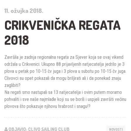
11. ožujka 2018.
CRIKVENIČKA REGATA
2018
Završila je zadnja regionalna regata za Sjever koja se ovaj vikend
održala u Crikvenici. Ukupno 88 prijavljenih natjecatelja jedrilo je 3
plova u petak po 10-15 čv juga i 3 plova u subotu po 10-15 čv juga.
Clivovci su opet pokazali da mogu briljirati ali i da ponekad znaju
zaglibiti
?
Na regati smo nastupali sa 13 natjecatelja i ovim putem moramo
pohvaliti i sve naše najmlađe koji su se borili i uspjeli završiti većinu
plovova što pokazuje njihovu hrabrost i snagu!
?
OBJAVIO: CLIVO SAILING CLUB
NOVOSTI