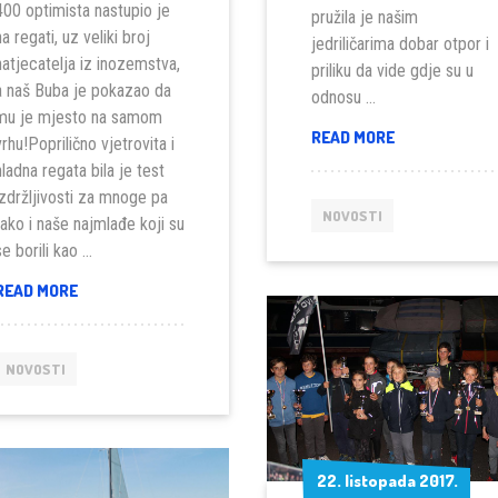
400 optimista nastupio je
pružila je našim
na regati, uz veliki broj
jedriličarima dobar otpor i
natjecatelja iz inozemstva,
priliku da vide gdje su u
a naš Buba je pokazao da
odnosu …
mu je mjesto na samom
CARNIVAL
READ MORE
vrhu!Poprilično vjetrovita i
REGATA
hladna regata bila je test
–
izdržljivosti za mnoge pa
CROTONE
NOVOSTI
tako i naše najmlađe koji su
2018
se borili kao …
SVETI
READ MORE
NIKOLA
PULA
2017
NOVOSTI
22. listopada 2017.
22. listopada 2017.