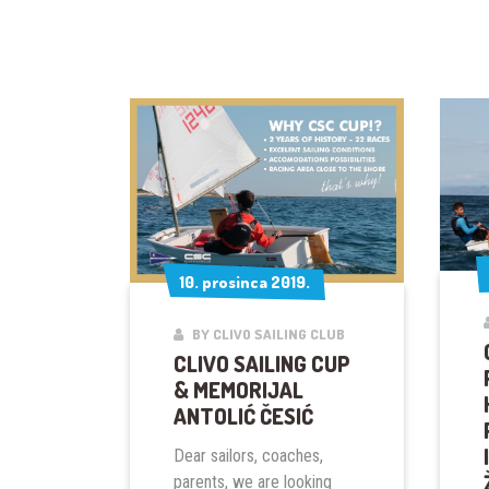
10. prosinca 2019.
10. prosinca 2019.
BY CLIVO SAILING CLUB
CLIVO SAILING CUP
& MEMORIJAL
ANTOLIĆ ČESIĆ
Dear sailors, coaches,
parents, we are looking