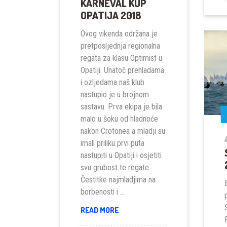
KARNEVAL KUP
OPATIJA 2018
Ovog vikenda održana je
pretposljednja regionalna
regata za klasu Optimist u
Opatiji. Unatoč prehladama
i ozljedama naš klub
nastupio je u brojnom
sastavu. Prva ekipa je bila
malo u šoku od hladnoće
nakon Crotonea a mladji su
imali priliku prvi puta
nastupiti u Opatiji i osjetiti
svu grubost te regate.
Čestitke najmladjima na
borbenosti i …
KARNEVAL
READ MORE
KUP