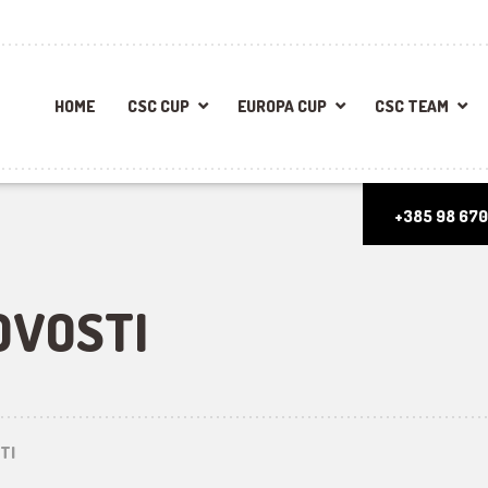
HOME
CSC CUP
EUROPA CUP
CSC TEAM
+385 98 670
OVOSTI
TI