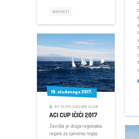
OPATIJA
2018
NOVOSTI
19. studenoga 2017.
19. studenoga 2017.
BY CLIVO SAILING CLUB
ACI CUP IČIĆI 2017
Završila je druga regionalna
regata za sjevernu regiju