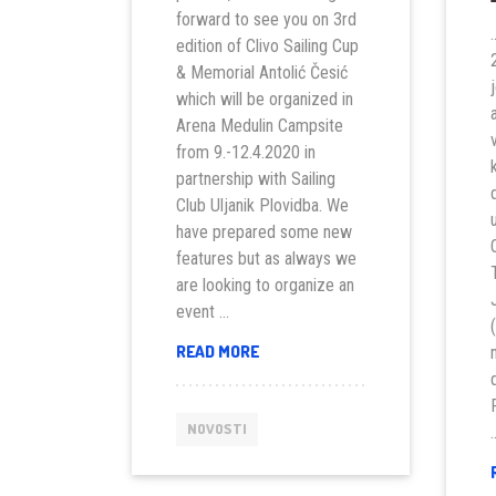
forward to see you on 3rd
.
edition of Clivo Sailing Cup
& Memorial Antolić Česić
which will be organized in
Arena Medulin Campsite
from 9.-12.4.2020 in
partnership with Sailing
Club Uljanik Plovidba. We
have prepared some new
features but as always we
are looking to organize an
event …
CLIVO
READ MORE
SAILING
CUP
&
NOVOSTI
MEMORIJAL
ANTOLIĆ