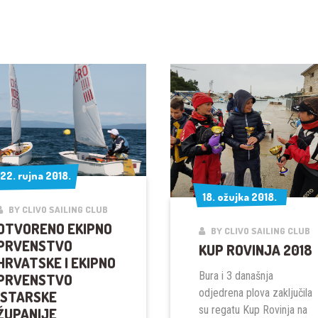
22. rujna 2018.
22. rujna 2018.
18. ožujka 2018.
18. ožujka 2018.
BY CLIVO SAILING CLUB
OTVORENO EKIPNO
BY CLIVO SAILING CLUB
PRVENSTVO
KUP ROVINJA 2018
HRVATSKE I EKIPNO
Bura i 3 današnja
PRVENSTVO
odjedrena plova zaključila
ISTARSKE
su regatu Kup Rovinja na
ŽUPANIJE