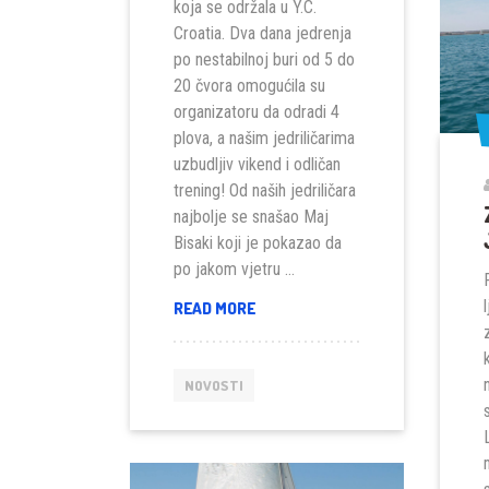
koja se održala u Y.C.
Croatia. Dva dana jedrenja
po nestabilnoj buri od 5 do
20 čvora omogućila su
organizatoru da odradi 4
plova, a našim jedriličarima
uzbudljiv vikend i odličan
trening! Od naših jedriličara
najbolje se snašao Maj
Bisaki koji je pokazao da
po jakom vjetru …
ACI
READ MORE
CUP
IČIĆI
2017
NOVOSTI