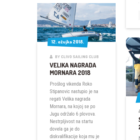
ČESIĆ
12. ožujka 2018.
12. ožujka 2018.
BY CLIVO SAILING CLUB
VELIKA NAGRADA
MORNARA 2018
Prošlog vikenda Roko
Stipanovic nastupio je na
regati Velika nagrada
Mornara, na kojoj se po
Jugu održalo 6 plovova.
Nestrpljivost na startu
dovela ga je do
diskvalifikacije koja mu je