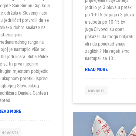
prijavljenih natjecatelja
regate San Simon Cup koja
jedrilo je 3 plova u petak
se održala u Sloveniji naši
po 10-15 čv juga i 3 plova
su jedriličari potvrdili da se
u subotu po 10-15 čv
itekako dobro snalaze na
juga.Clivovci su opet
natjecanjima
pokazali da mogu briljirati
međunarodnog ranga na
ali i da ponekad znaju
kojoj je nastupilo više od
zaglibiti? Na regati smo
100 jedriličara. Buba Pulek
nastupali sa 13 …
je sa tri prva i jednim
CRIKVENIČKA
READ MORE
drugim mjestom pobijedio
REGATA
u ukupnom poretku ispred
2018
najboljeg Slovenskog
NOVOSTI
jedriličara Daniela Cantea i
ispred …
SAN
READ MORE
SIMON
CUP
2018
NOVOSTI