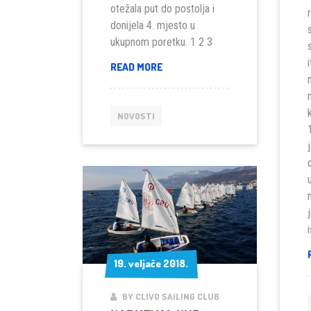
otežala put do postolja i
donijela 4. mjesto u
ukupnom poretku. 1 2 3
VELIKA
READ MORE
NAGRADA
MORNARA
2018
NOVOSTI
19. veljače 2018.
19. veljače 2018.
BY CLIVO SAILING CLUB