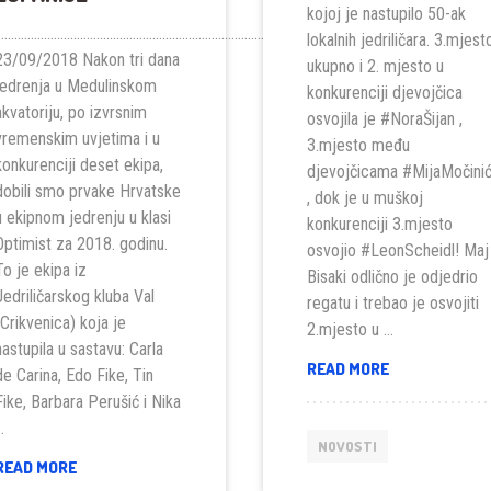
kojoj je nastupilo 50-ak
......................................................................................................................................................
lokalnih jedriličara. 3.mjest
23/09/2018 Nakon tri dana
ukupno i 2. mjesto u
jedrenja u Medulinskom
konkurenciji djevojčica
akvatoriju, po izvrsnim
osvojila je #NoraŠijan ,
vremenskim uvjetima i u
3.mjesto među
konkurenciji deset ekipa,
djevojčicama #MijaMočini
dobili smo prvake Hrvatske
, dok je u muškoj
u ekipnom jedrenju u klasi
konkurenciji 3.mjesto
Optimist za 2018. godinu.
osvojio #LeonScheidl! Maj
To je ekipa iz
Bisaki odlično je odjedrio
Jedriličarskog kluba Val
regatu i trebao je osvojiti
(Crikvenica) koja je
2.mjesto u …
nastupila u sastavu: Carla
KUP
READ MORE
de Carina, Edo Fike, Tin
ROVINJA
Fike, Barbara Perušić i Nika
2018
…
NOVOSTI
OTVORENO
READ MORE
EKIPNO