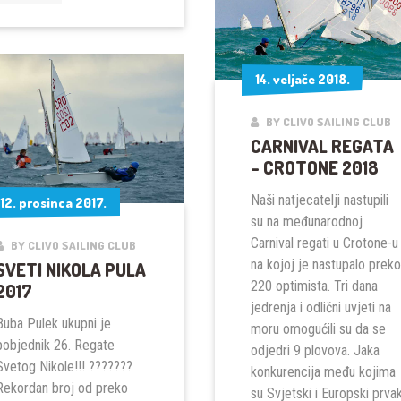
14. veljače 2018.
14. veljače 2018.
BY CLIVO SAILING CLUB
CARNIVAL REGATA
– CROTONE 2018
Naši natjecatelji nastupili
12. prosinca 2017.
12. prosinca 2017.
su na međunarodnoj
Carnival regati u Crotone-u
BY CLIVO SAILING CLUB
na kojoj je nastupalo preko
SVETI NIKOLA PULA
220 optimista. Tri dana
2017
jedrenja i odlični uvjeti na
Buba Pulek ukupni je
moru omogućili su da se
pobjednik 26. Regate
odjedri 9 plovova. Jaka
Svetog Nikole!!! ???????
konkurencija među kojima
Rekordan broj od preko
su Svjetski i Europski prva