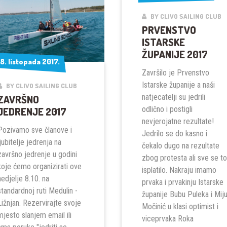
BY CLIVO SAILING CLUB
PRVENSTVO
ISTARSKE
ŽUPANIJE 2017
8. listopada 2017.
8. listopada 2017.
Završilo je Prvenstvo
Istarske županije a naši
BY CLIVO SAILING CLUB
natjecatelji su jedrili
ZAVRŠNO
odlično i postigli
JEDRENJE 2017
nevjerojatne rezultate!
Pozivamo sve članove i
Jedrilo se do kasno i
ljubitelje jedrenja na
čekalo dugo na rezultate
završno jedrenje u godini
zbog protesta ali sve se to
koje ćemo organizirati ove
isplatilo. Nakraju imamo
nedjelje 8.10. na
prvaka i prvakinju Istarske
standardnoj ruti Medulin -
županije Bubu Puleka i Mij
Ližnjan. Rezervirajte svoje
Močinić u klasi optimist i
mjesto slanjem email ili
viceprvaka Roka