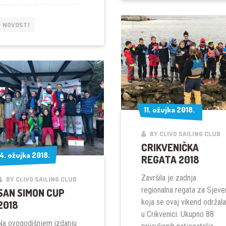
PRVENSTVO
HRVATSKE
NOVOSTI
I
EKIPNO
PRVENSTVO
ISTARSKE
ŽUPANIJE
11. ožujka 2018.
11. ožujka 2018.
BY CLIVO SAILING CLUB
CRIKVENIČKA
4. ožujka 2018.
4. ožujka 2018.
REGATA 2018
Završila je zadnja
BY CLIVO SAILING CLUB
regionalna regata za Sjeve
SAN SIMON CUP
koja se ovaj vikend održala
2018
u Crikvenici. Ukupno 88
Na ovogodišnjem izdanju