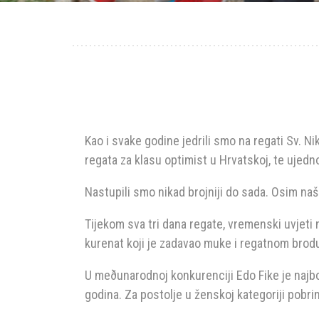
Kao i svake godine jedrili smo na regati Sv. Ni
regata za klasu optimist u Hrvatskoj, te ujedno
Nastupili smo nikad brojniji do sada. Osim naših
Tijekom sva tri dana regate, vremenski uvjeti n
kurenat koji je zadavao muke i regatnom brod
U meðunarodnoj konkurenciji Edo Fike je najbol
godina. Za postolje u ženskoj kategoriji pobrin