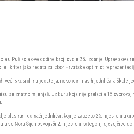
kola u Puli koja ove godine broji svoje 25. izdanje. Upravo ova 
 je i kriterijska regata za izbor Hrvatske optimist reprezentacij
 već iskusnih natjecatelja, nekolicini naših jedriličara škole je
isu se znatno mijenjali. Uz buru koja nije prelazila 15 čvorova,
u.
je plasirani domaći jedriličar, koji je zauzeto 25. mjesto u uku
ula se Nora Šijan osvojivši 2. mjesto u kategoriji djevojčice do