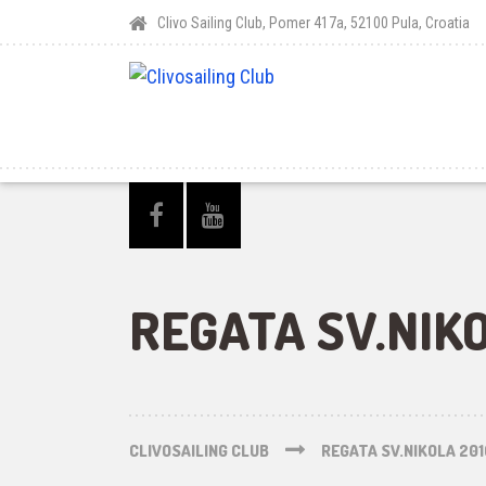
Clivo Sailing Club, Pomer 417a, 52100 Pula, Croatia
REGATA SV.NIKO
CLIVOSAILING CLUB
REGATA SV.NIKOLA 201