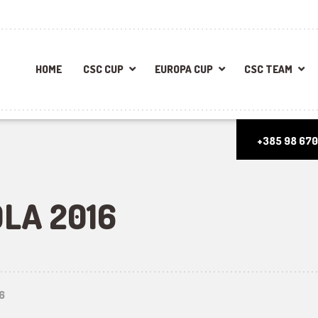
HOME
CSC CUP
EUROPA CUP
CSC TEAM
+385 98 670
LA 2016
6