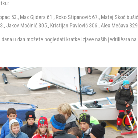
tku:
opac 53., Max Gjidera 61., Roko Stipanović 67., Matej Skočibušić
03., Jakov Močinić 305., Kristijan Pavlović 306., Alex Mečava 329
iz dana u dan možete pogledati kratke izjave naših jedrilièara 