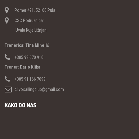
Pomer 491, 52100 Pula
CSC Podružnica:
Uvala Kuje Ližnjan
Trenerica: Tina Mihelić
+385 98 670 910
Trener: Dario Kliba
+385 91 166 7099
clivosailingclub@gmail.com
KAKO DO NAS