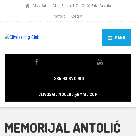
Clivo Sailing Club, Pomer 417a, 52100 Pula, Croatia
Novosti
Kontakt
MENU
+385 98 670 910
CLIVOSAILINGCLUB@GMAIL.COM
MEMORIJAL ANTOLIĆ