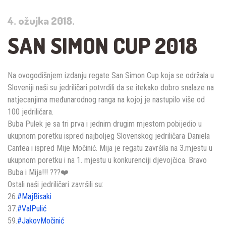
4. ožujka 2018.
SAN SIMON CUP 2018
Na ovogodišnjem izdanju regate San Simon Cup koja se održala u
Sloveniji naši su jedriličari potvrdili da se itekako dobro snalaze na
natjecanjima međunarodnog ranga na kojoj je nastupilo više od
100 jedriličara.
Buba Pulek je sa tri prva i jednim drugim mjestom pobijedio u
ukupnom poretku ispred najboljeg Slovenskog jedriličara Daniela
Cantea i ispred Mije Močinić. Mija je regatu završila na 3.mjestu u
ukupnom poretku i na 1. mjestu u konkurenciji djevojčica. Bravo
Buba i M
ija!!!
?
?
?
❤️
Ostali naši jedriličari završili su:
26.
#
MajBisaki
37.
#
ValPulić
59.
#
JakovMočinić