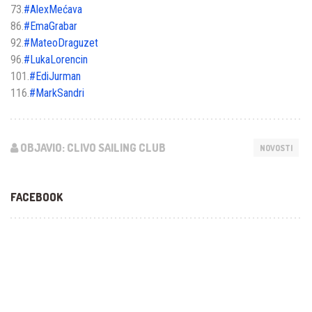
73.
#
AlexMećava
86.
#
EmaGrabar
92.
#
MateoDraguzet
96.
#
LukaLorencin
101.
#
EdiJurman
116.
#
MarkSandri
OBJAVIO: CLIVO SAILING CLUB
NOVOSTI
FACEBOOK