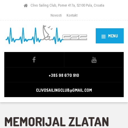
Clivo Sailing Club, Pomer 417a, 52100 Pula, Croatia
Novosti
Kontakt
MENU
+385 98 670 910
CLIVOSAILINGCLUB@GMAIL.COM
MEMORIJAL ZLATAN