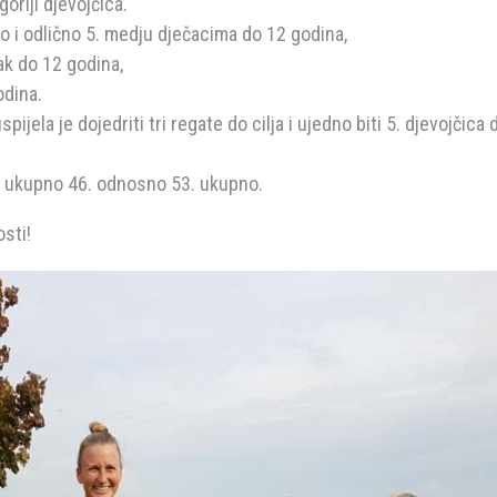
goriji djevojčica.
 i odlično 5. medju dječacima do 12 godina,
ak do 12 godina,
odina.
ijela je dojedriti tri regate do cilja i ujedno biti 5. djevojčica 
u ukupno 46. odnosno 53. ukupno.
sti!