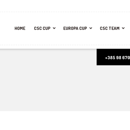
HOME
CSC CUP
EUROPA CUP
CSC TEAM
+385 98 670