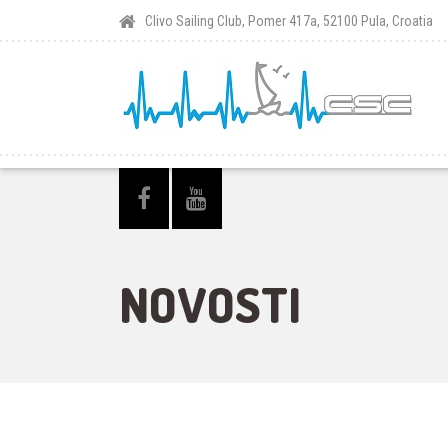
Clivo Sailing Club, Pomer 417a, 52100 Pula, Croatia
NOVOSTI