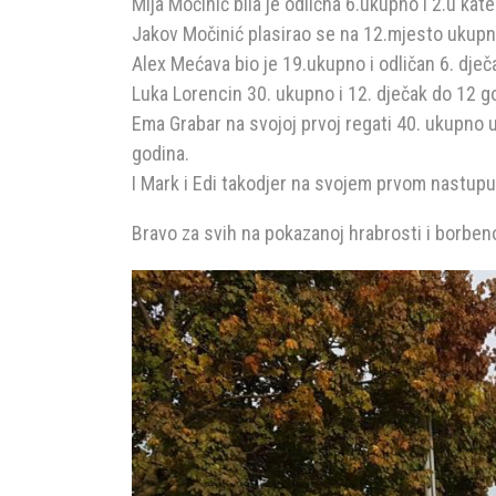
Mija Močinić bila je odlična 6.ukupno i 2.u kate
Jakov Močinić plasirao se na 12.mjesto ukupno
Alex Mećava bio je 19.ukupno i odličan 6. dječ
Luka Lorencin 30. ukupno i 12. dječak do 12 g
Ema Grabar na svojoj prvoj regati 40. ukupno usp
godina.
I Mark i Edi takodjer na svojem prvom nastup
Bravo za svih na pokazanoj hrabrosti i borbeno