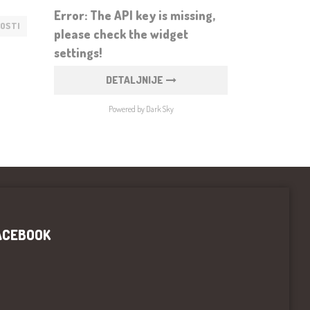
Error: The API key is missing,
OSTI
please check the widget
settings!
DETALJNIJE
Powered by Dark Sky
ACEBOOK