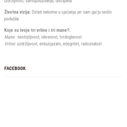
izdržljivost, samopouzdanje, disciplina.
Životna vizija:
Ostati nekome u sjećanju jer sam ga/ju nešto
podučila.
Koje su tvoje tri vrline i tri mane?:
Mane
: nestrpljivost, iskrenost, tvrdoglavost.
Vrline
: uzdržljivost, entuzijazam, integritet, radoznalost.
FACEBOOK