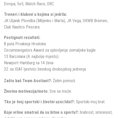
Evropa, 5o5, Match Race, ORC
Treneri i klubovi u kojima si jedrila:
JK Uljanik Plovidba (Miljenko i Marta), JK Vega, SKWB Bremen,
Club Nautico Pescara.
Postignuti rezultati:
8 puta Prvakinja Hrvatske
Circumnavigators Award za oplovljenje zemaljske kugle
13 Barcolana (4. najbolje mjesto)
Newport-Hamburg sa 14 žena
22. na ISAF ljestvici ženskog dvobojskog jedrenja
Zašto baš Team Assitant?:
Želim pomoči.
Životna motivacija/moto:
Sve se može.
Tko je tvoj sportski i životni uzor/idol?:
Sportski moj brat.
Koje vrline smatraš da su bitne u sportu?:
hrabrost, smirenost,