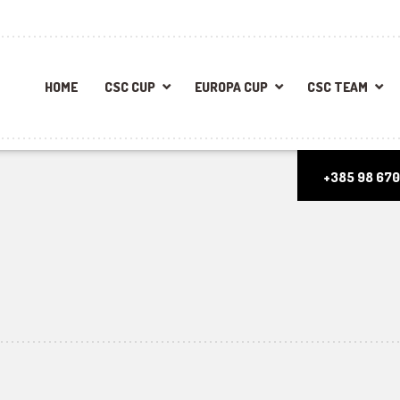
HOME
CSC CUP
EUROPA CUP
CSC TEAM
+385 98 670