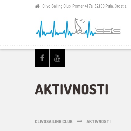
Clivo Sailing Club, Pomer 417a, 52100 Pula, Croatia
AKTIVNOSTI
CLIVOSAILING CLUB
AKTIVNOSTI